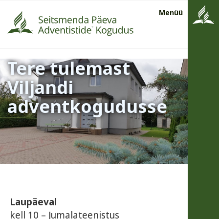
Menüü
Tere tulemast
Viljandi
adventkogudusse
Laupäeval
kell 10 – Jumalateenistus